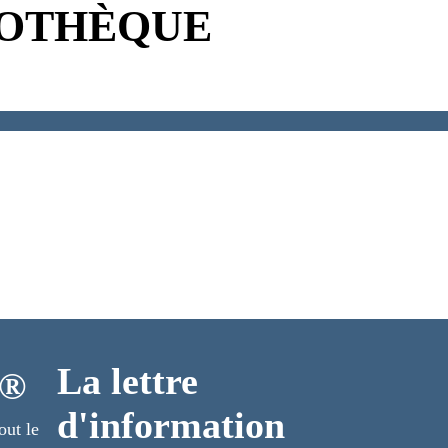
LIOTHÈQUE
La lettre
o®
d'information
out le