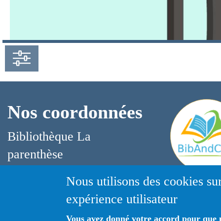
Nos coordonnées
Bibliothèque La
parenthèse
07 66 83 54 56
Nous utilisons des cookies sur
06-32-07-11-65
bibliothequefranqueville@hotmail.fr
expérience utilisateur
Fb-Link
Vous avez donné votre accord pour que n