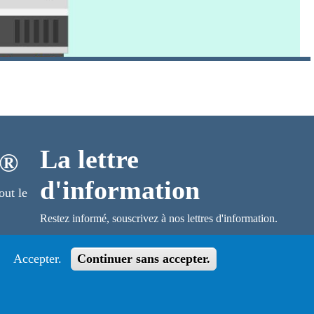
La lettre
o®
d'information
out le
Restez informé, souscrivez à nos lettres d'information.
S'abonner
Accepter.
Continuer sans accepter.
Suivez le guide